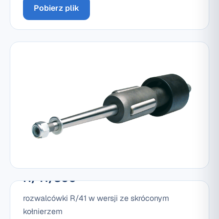
Pobierz plik
Seria R/41/180, R/41/260,
R/41/360
rozwalcówki R/41 w wersji ze skróconym
kołnierzem