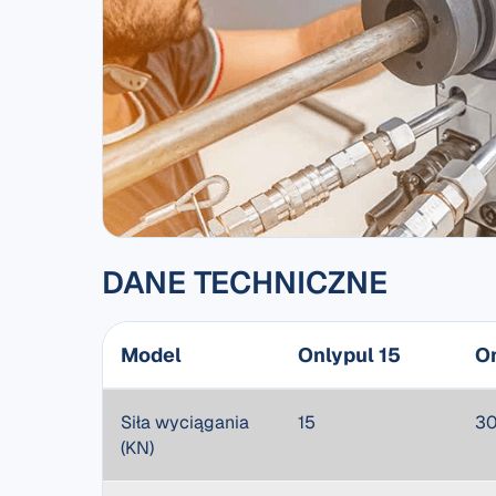
DANE TECHNICZNE
Model
Onlypul 15
O
Siła wyciągania
15
3
(KN)