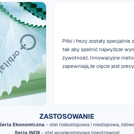
Piłki i frezy zostały specjalni
tak aby spełnić najwyższe wym
żywotność. Innowacyjne metody
zapewniają że cięcie jest precy
ZASTOSOWANIE
Seria Ekonomiczna
– stal niskostopowa i niestopowa, żeliw
Seria INOX
- stal wysokostopowa (nierdzewna)