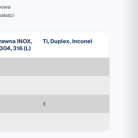
opowa
małości
dzewna INOX,
Ti, Duplex, Inconel
304, 316 (L)
X