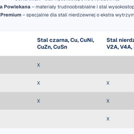
ia Powlekana
– materiały trudnoobrabialne i stal wysokost
a Premium
– specjalnie dla stali nierdzewnej o ekstra wytrzy
Stal czarna, Cu, CuNi,
Stal nier
CuZn, CuSn
V2A, V4A, 
X
X
X
X
X
X