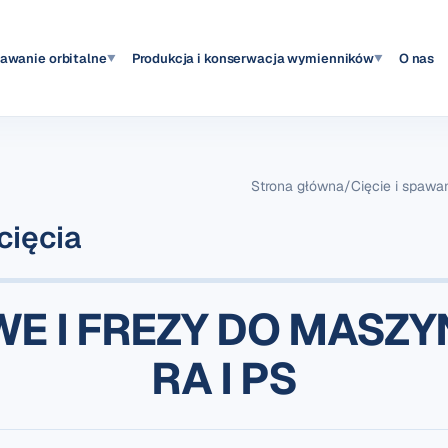
pawanie orbitalne
Produkcja i konserwacja wymienników
O nas
▼
▼
Strona główna
/
Cięcie i spawan
 cięcia
E I FREZY DO MASZYN 
RA I PS