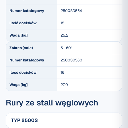
Numer katalogowy
2500SD554
Ilość docisków
15
Waga [kg]
25.2
Zakres (cale)
5 - 60"
Numer katalogowy
2500SD560
Ilość docisków
16
Waga [kg]
27.0
Rury ze stali węglowych
TYP 2500S