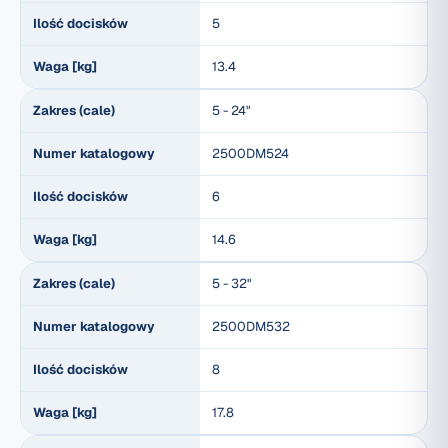
Ilość docisków
5
Waga [kg]
13.4
Zakres (cale)
5 - 24"
Numer katalogowy
2500DM524
Ilość docisków
6
Waga [kg]
14.6
Zakres (cale)
5 - 32"
Numer katalogowy
2500DM532
Ilość docisków
8
Waga [kg]
17.8