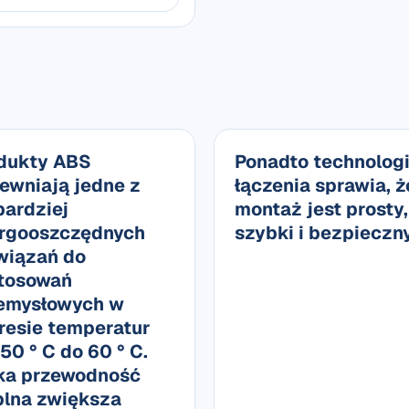
dukty ABS
Ponadto technolog
ewniają jedne z
łączenia sprawia, ż
bardziej
montaż jest prosty,
rgooszczędnych
szybki i bezpieczny
wiązań do
tosowań
emysłowych w
resie temperatur
-50 ° C do 60 ° C.
ka przewodność
plna zwiększa