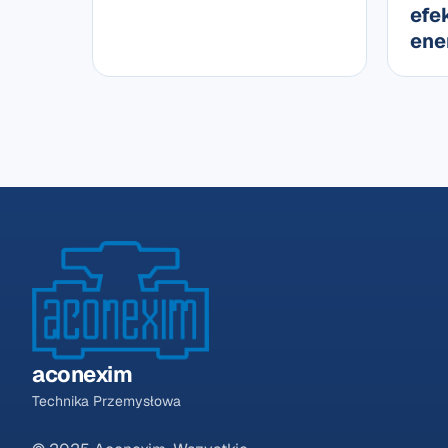
efe
ene
aconexim
Technika Przemysłowa