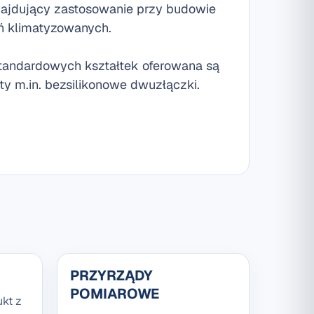
znajdujący zastosowanie przy budowie
ń klimatyzowanych.
tandardowych kształtek oferowana są
y m.in. bezsilikonowe dwuzłączki.
PRZYRZĄDY
POMIAROWE
kt z