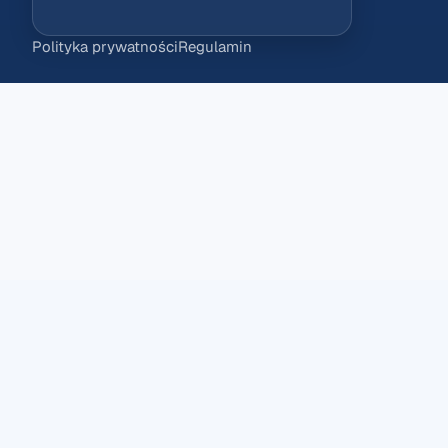
Polityka prywatności
Regulamin
Ustawienia plików cookies
Używamy plików cookie niezbędnych do działania strony or
✕
Więcej informacji o tym, jak przetwarzamy dane i używamy p