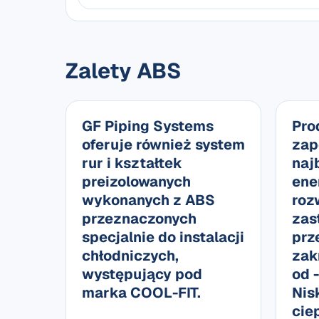
Zalety ABS
GF Piping Systems
Pro
oferuje również system
zap
rur i kształtek
naj
preizolowanych
ene
wykonanych z ABS
roz
przeznaczonych
zas
specjalnie do instalacji
prz
chłodniczych,
zak
występujący pod
od 
marka COOL-FIT.
Nis
cie