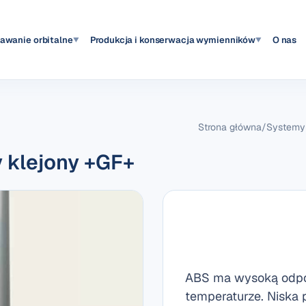
pawanie orbitalne
Produkcja i konserwacja wymienników
O nas
▼
▼
Strona główna
/
Systemy 
 klejony +GF+
ABS ma wysoką odpor
temperaturze. Niska 