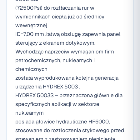
(72500Psi) do roztłaczania rur w
wymiennikach ciepła już od średnicy
wewnętrznej
ID=7,00 mm .łatwą obsługę zapewnia panel
sterujący z ekranem dotykowym.
Wychodząc naprzeciw wymaganiom firm
petrochemicznych, nuklearnych i
chemicznych
została wyprodukowana kolejna generacja
urządzenia HYDREX 5003 .
HYDREX 5003S – przeznaczona głównie dla
specyficznych aplikacji w sektorze
nuklearnym
posiada głowice hydrauliczne HF6000,
stosowane do roztłoczenia stykowego przed
spawaniem z zastosowaniem pierścienia