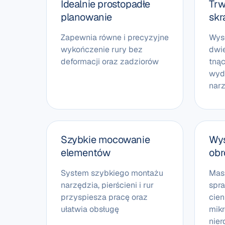
Idealnie prostopadłe
Trw
planowanie
skr
Zapewnia równe i precyzyjne
Wyso
wykończenie rury bez
dwi
deformacji oraz zadziorów
tną
wyd
nar
Szybkie mocowanie
Wys
elementów
obr
System szybkiego montażu
Mas
narzędzia, pierścieni i rur
spra
przyspiesza pracę oraz
cien
ułatwia obsługę
mikr
nie