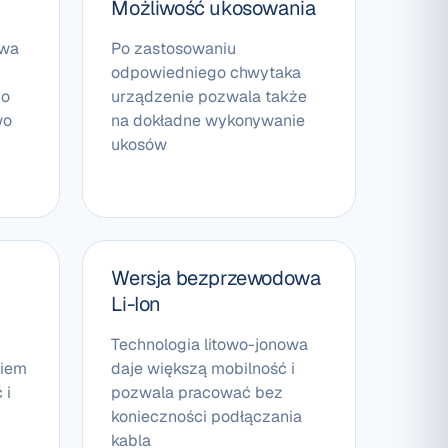
Możliwość ukosowania
ywa
Po zastosowaniu
odpowiedniego chwytaka
co
urządzenie pozwala także
wo
na dokładne wykonywanie
ukosów
Wersja bezprzewodowa
Li-Ion
Technologia litowo-jonowa
niem
daje większą mobilność i
 i
pozwala pracować bez
konieczności podłączania
kabla