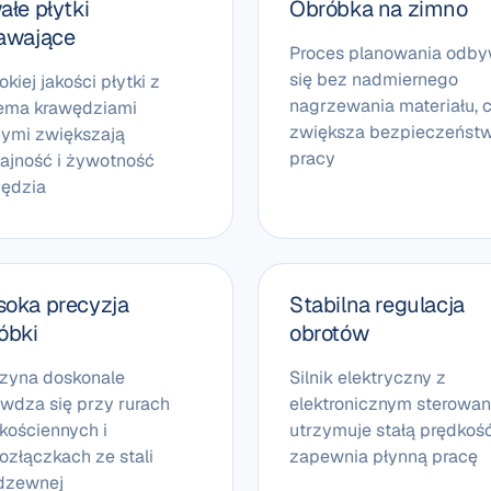
ałe płytki
Obróbka na zimno
awające
Proces planowania odb
się bez nadmiernego
kiej jakości płytki z
nagrzewania materiału, 
ema krawędziami
zwiększa bezpieczeńst
cymi zwiększają
pracy
ajność i żywotność
zędzia
oka precyzja
Stabilna regulacja
óbki
obrotów
zyna doskonale
Silnik elektryczny z
wdza się przy rurach
elektronicznym sterowa
kościennych i
utrzymuje stałą prędkość
ozłączkach ze stali
zapewnia płynną pracę
rdzewnej