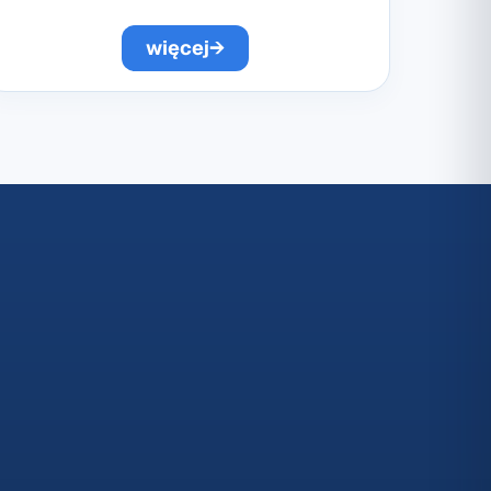
więcej
→