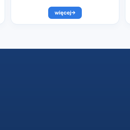
więcej
→