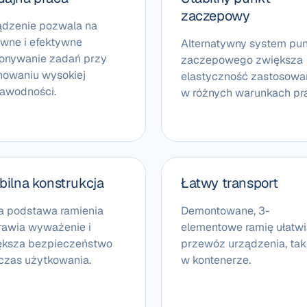
zaczepowy
ądzenie pozwala na
awne i efektywne
Alternatywny system pu
onywanie zadań przy
zaczepowego zwiększa
howaniu wysokiej
elastyczność zastosowa
zawodności.
w różnych warunkach pra
bilna konstrukcja
Łatwy transport
a podstawa ramienia
Demontowane, 3-
rawia wyważenie i
elementowe ramię ułatwi
ększa bezpieczeństwo
przewóz urządzenia, ta
czas użytkowania.
w kontenerze.