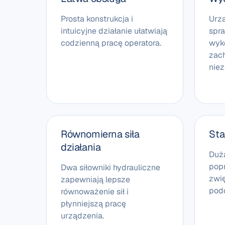
Prosta konstrukcja i
Urz
intuicyjne działanie ułatwiają
spr
codzienną pracę operatora.
wyk
zac
nie
Równomierna siła
Sta
działania
Duż
pop
Dwa siłowniki hydrauliczne
zwi
zapewniają lepsze
pod
równoważenie sił i
płynniejszą pracę
urządzenia.