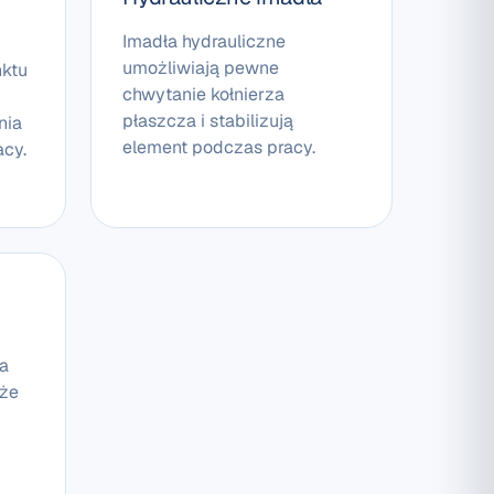
Imadła hydrauliczne
umożliwiają pewne
nktu
chwytanie kołnierza
płaszcza i stabilizują
nia
element podczas pracy.
cy.
a
kże