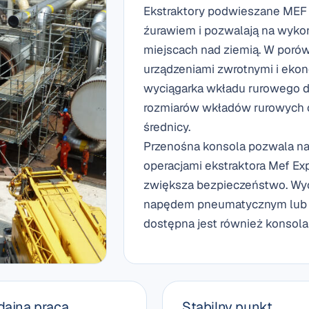
Ekstraktory podwieszane MEF 
źurawiem i pozwalają na wyko
miejscach nad ziemią. W poró
urządzeniami zwrotnymi i eko
wyciągarka wkładu rurowego d
rozmiarów wkładów rurowych o
średnicy.
Przenośna konsola pozwala na
operacjami ekstraktora Mef Ex
zwiększa bezpieczeństwo. Wyc
napędem pneumatycznym lub z s
dostępna jest również konso
ajna praca
Stabilny punkt