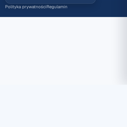
Polityka prywatności
Regulamin
Ustawienia plików cookies
Używamy plików cookie niezbędnych do działania strony
oraz — za Twoją zgodą — analitycznych i marketingowych.
✕